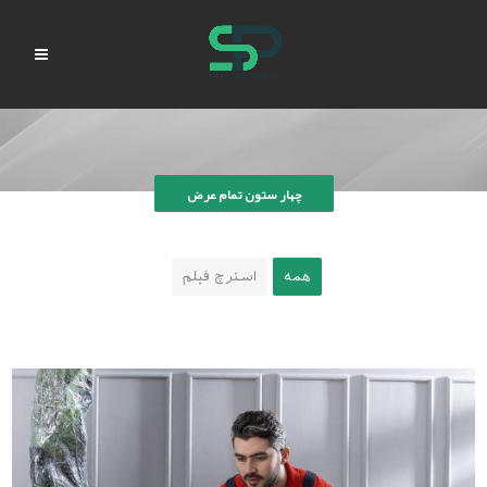
چهار ستون تمام عرض
همه
استرچ فیلم