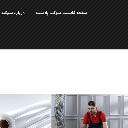
صفحه نخست سوگند پلاست
درباره سوگند