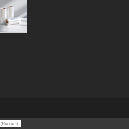
(
Russian
)