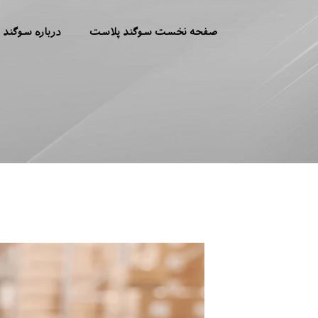
صفحه نخست سوگند پلاست
درباره سوگند